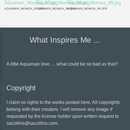
AQUAMAN_MOMOA_97.JPG
AQUAMAN_MOMOA_98.JPG
AQUAMAN_MOMOA_99.JPG
What Inspires Me ...
A little Aquaman love … what could be so bad as that?
Copyright
I claim no rights to the works posted here. All copyrights
belong with their creators. I will remove any image if
requested by the license holder upon written request to
sacollins@sacollins.com.